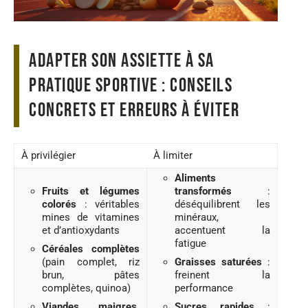
Adapter son assiette à sa
pratique sportive : conseils
concrets et erreurs à éviter
À privilégier
À limiter
Aliments
Fruits et légumes
transformés
:
colorés
: véritables
déséquilibrent les
mines de vitamines
minéraux,
et d’antioxydants
accentuent la
fatigue
Céréales complètes
(pain complet, riz
Graisses saturées
:
brun, pâtes
freinent la
complètes, quinoa)
performance
Viandes maigres,
Sucres rapides
: