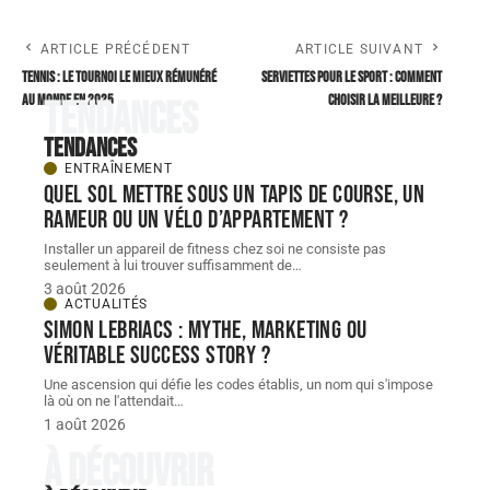
ARTICLE PRÉCÉDENT
ARTICLE SUIVANT
Tennis : le tournoi le mieux rémunéré
Serviettes pour le sport : comment
au monde en 2025
choisir la meilleure ?
Tendances
Tendances
ENTRAÎNEMENT
Quel sol mettre sous un tapis de course, un
rameur ou un vélo d’appartement ?
Installer un appareil de fitness chez soi ne consiste pas
seulement à lui trouver suffisamment de
…
3 août 2026
ACTUALITÉS
Simon Lebriacs : mythe, marketing ou
véritable success story ?
Une ascension qui défie les codes établis, un nom qui s'impose
là où on ne l'attendait
…
1 août 2026
À découvrir