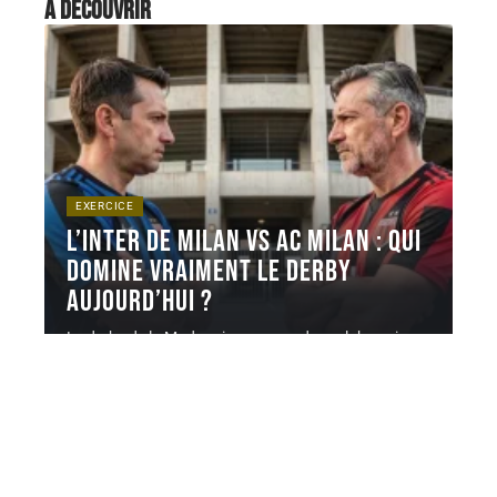
À découvrir
EXERCICE
L’inter de milan vs ac milan : qui
domine vraiment le derby
aujourd’hui ?
Le derby de la Madonnina oppose deux clubs qui
partagent le même
…
6 août 2026