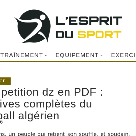
TRAÎNEMENT
EQUIPEMENT
EXERC
ICE
etition dz en PDF :
ives complètes du
ball algérien
26
ns, un peuple qui retient son souffle, et soudain,