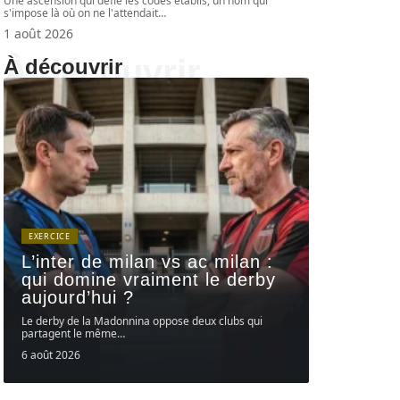
Une ascension qui défie les codes établis, un nom qui
s'impose là où on ne l'attendait
…
1 août 2026
À découvrir
À découvrir
EXERCICE
L’inter de milan vs ac milan :
qui domine vraiment le derby
aujourd’hui ?
Le derby de la Madonnina oppose deux clubs qui
partagent le même
…
6 août 2026