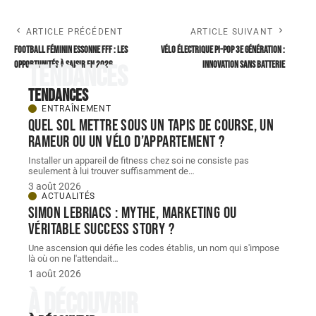
ARTICLE PRÉCÉDENT
ARTICLE SUIVANT
Football féminin ESSONNE FFF : les
Vélo électrique PI-POP 3e génération :
opportunités à saisir en 2026
innovation sans batterie
Tendances
Tendances
ENTRAÎNEMENT
Quel sol mettre sous un tapis de course, un
rameur ou un vélo d’appartement ?
Installer un appareil de fitness chez soi ne consiste pas
seulement à lui trouver suffisamment de
…
3 août 2026
ACTUALITÉS
Simon Lebriacs : mythe, marketing ou
véritable success story ?
Une ascension qui défie les codes établis, un nom qui s'impose
là où on ne l'attendait
…
1 août 2026
À découvrir