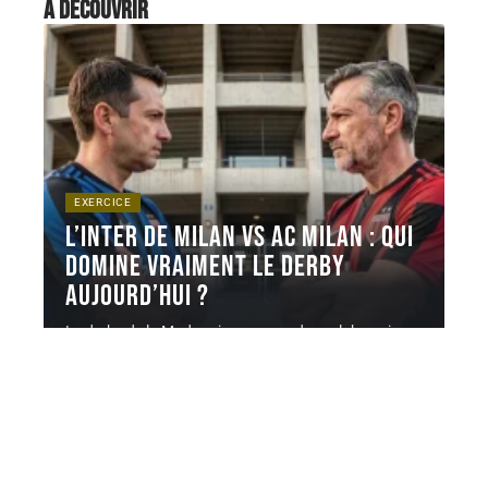
À découvrir
EXERCICE
L’inter de milan vs ac milan : qui
domine vraiment le derby
aujourd’hui ?
Le derby de la Madonnina oppose deux clubs qui
partagent le même
…
6 août 2026