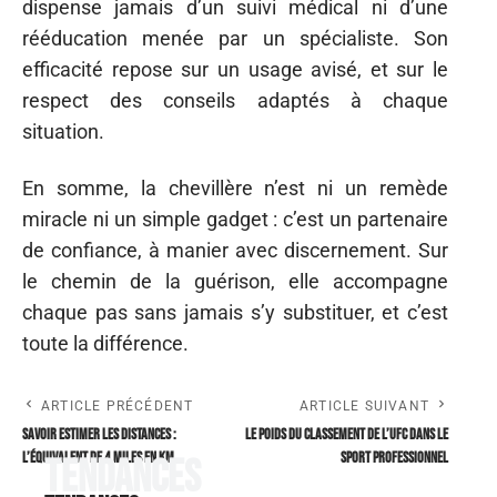
dispense jamais d’un suivi médical ni d’une
rééducation menée par un spécialiste. Son
efficacité repose sur un usage avisé, et sur le
respect des conseils adaptés à chaque
situation.
En somme, la chevillère n’est ni un remède
miracle ni un simple gadget : c’est un partenaire
de confiance, à manier avec discernement. Sur
le chemin de la guérison, elle accompagne
chaque pas sans jamais s’y substituer, et c’est
toute la différence.
ARTICLE PRÉCÉDENT
ARTICLE SUIVANT
Savoir estimer les distances :
Le poids du classement de l’UFC dans le
l’équivalent de 4 miles en km
sport professionnel
Tendances