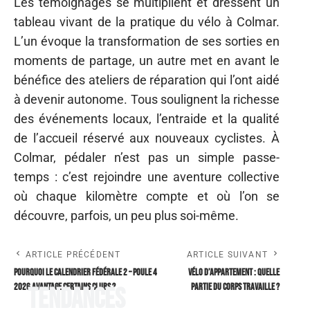
Les témoignages se multiplient et dressent un
tableau vivant de la pratique du vélo à Colmar.
L’un évoque la transformation de ses sorties en
moments de partage, un autre met en avant le
bénéfice des ateliers de réparation qui l’ont aidé
à devenir autonome. Tous soulignent la richesse
des événements locaux, l’entraide et la qualité
de l’accueil réservé aux nouveaux cyclistes. À
Colmar, pédaler n’est pas un simple passe-
temps : c’est rejoindre une aventure collective
où chaque kilomètre compte et où l’on se
découvre, parfois, un peu plus soi-même.
ARTICLE PRÉCÉDENT
ARTICLE SUIVANT
Pourquoi le calendrier Fédérale 2 – Poule 4
Vélo d’appartement : quelle
2026 avantage certains clubs ?
partie du corps travaille ?
Tendances