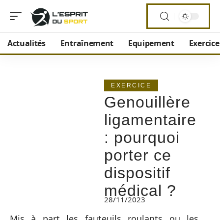
Actualités
Entraînement
Equipement
Exercice
EXERCICE
Genouillère
ligamentaire
: pourquoi
porter ce
dispositif
médical ?
28/11/2023
Mis à part les fauteuils roulants ou les