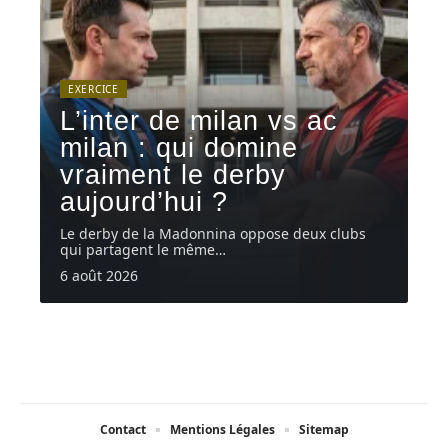
EXERCICE
L’inter de milan vs ac
milan : qui domine
vraiment le derby
aujourd’hui ?
Le derby de la Madonnina oppose deux clubs
qui partagent le même
…
6 août 2026
Contact
Mentions Légales
Sitemap