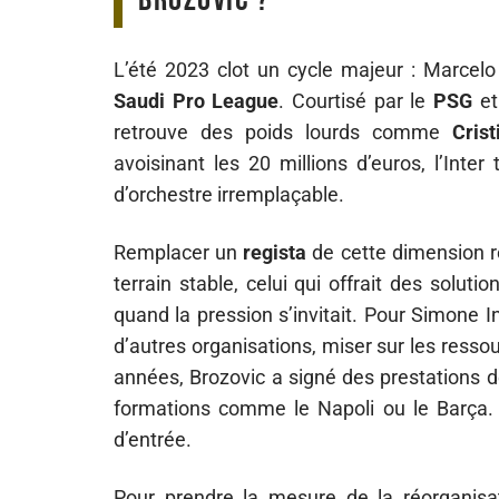
Brozovic ?
L’été 2023 clot un cycle majeur : Marcelo 
Saudi Pro League
. Courtisé par le
PSG
et
retrouve des poids lourds comme
Cris
avoisinant les 20 millions d’euros, l’Int
d’orchestre irremplaçable.
Remplacer un
regista
de cette dimension re
terrain stable, celui qui offrait des soluti
quand la pression s’invitait. Pour Simone Inza
d’autres organisations, miser sur les resso
années, Brozovic a signé des prestations 
formations comme le Napoli ou le Barça. C
d’entrée.
Pour prendre la mesure de la réorganisatio