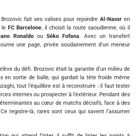
Brozovic fait ses valises pour rejoindre
Al-Nassr
en
 le
FC Barcelone
, il choisit la route saoudienne, où il
tiano Ronaldo
ou
Séko Fofana
. Avec un transfert
er tourne une page, privée soudainement d’un meneur
lève du défi. Brozovic était la garantie d’un milieu de
ons en sortie de balle, qui gardait la tête froide même
ghi, tout l’équilibre est à reconstruire : il faut tester
urces internes ou prospecter à l’extérieur. Pendant des
déterminantes au cœur de matchs décisifs, face à des
e registre-là, rares sont ceux qui savent l’assumer
n qui attend l’Inter, il suffit de lister les points à