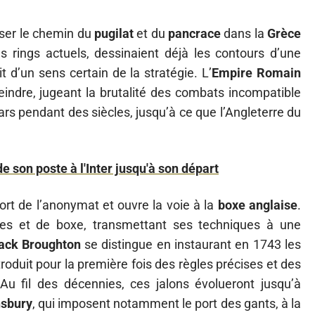
iser le chemin du
pugilat
et du
pancrace
dans la
Grèce
s rings actuels, dessinaient déjà les contours d’une
t d’un sens certain de la stratégie. L’
Empire Romain
indre, jugeant la brutalité des combats incompatible
ars pendant des siècles, jusqu’à ce que l’Angleterre du
de son poste à l'Inter jusqu'à son départ
ort de l’anonymat et ouvre la voie à la
boxe anglaise
.
mes et de boxe, transmettant ses techniques à une
ack Broughton
se distingue en instaurant en 1743 les
troduit pour la première fois des règles précises et des
Au fil des décennies, ces jalons évolueront jusqu’à
nsbury
, qui imposent notamment le port des gants, à la