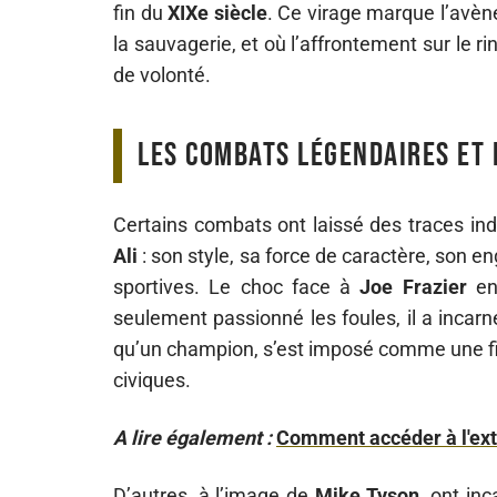
fin du
XIXe siècle
. Ce virage marque l’avè
la sauvagerie, et où l’affrontement sur le r
de volonté.
Les combats légendaires et
Certains combats ont laissé des traces ind
Ali
: son style, sa force de caractère, son e
sportives. Le choc face à
Joe Frazier
en
seulement passionné les foules, il a incarn
qu’un champion, s’est imposé comme une fig
civiques.
A lire également :
Comment accéder à l'extr
D’autres, à l’image de
Mike Tyson
, ont in