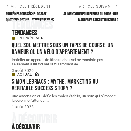
ARTICLE PRÉCÉDENT
ARTICLE SUIVANT
Protéines pour sèche : dosage
Alimentation pour perdre du poids : que
quotidien optimal et perte de gras
manger en faisant du sport ?
Tendances
Tendances
ENTRAÎNEMENT
Quel sol mettre sous un tapis de course, un
rameur ou un vélo d’appartement ?
Installer un appareil de fitness chez soi ne consiste pas
seulement à lui trouver suffisamment de
…
3 août 2026
ACTUALITÉS
Simon Lebriacs : mythe, marketing ou
véritable success story ?
Une ascension qui défie les codes établis, un nom qui s'impose
là où on ne l'attendait
…
1 août 2026
À découvrir
À découvrir