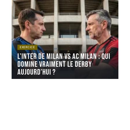
EXERCICE
L’inter de milan vs ac milan : qui
domine vraiment le derby
aujourd’hui ?
Le derby de la Madonnina oppose deux clubs qui
partagent le même
…
6 août 2026