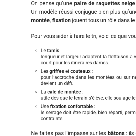
On pense qu’une
paire de raquettes neige
Un modèle réussi conjugue bien plus qu’une
montée
,
fixation
jouent tous un rôle dans l
Pour vous aider à faire le tri, voici ce que 
Le
tamis
:
longueur et largeur adaptent la flottaison à 
court pour les itinéraires damés.
Les
griffes
et
couteaux
:
pour l’accroche dans les montées ou sur n
devient un défi.
La
cale de montée
:
utile dès que le terrain s’élève, elle soulage 
Une
fixation confortable
:
le serrage doit être rapide, bien réparti, pe
contrainte.
Ne faites pas l’impasse sur les
bâtons
: il