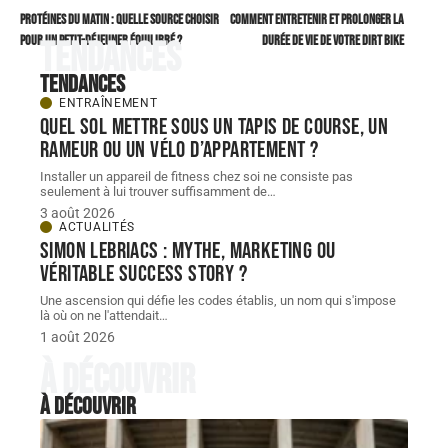
Protéines du matin : quelle source choisir
Comment entretenir et prolonger la
pour un petit-déjeuner équilibré ?
durée de vie de votre dirt bike
Tendances
Tendances
ENTRAÎNEMENT
Quel sol mettre sous un tapis de course, un
rameur ou un vélo d’appartement ?
Installer un appareil de fitness chez soi ne consiste pas
seulement à lui trouver suffisamment de
…
3 août 2026
ACTUALITÉS
Simon Lebriacs : mythe, marketing ou
véritable success story ?
Une ascension qui défie les codes établis, un nom qui s'impose
là où on ne l'attendait
…
1 août 2026
À découvrir
À découvrir