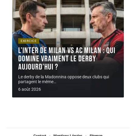
EXERCICE
L’inter de milan vs ac milan : qui
domine vraiment le derby
aujourd’hui ?
Le derby de la Madonnina oppose deux clubs qui
partagent le même
…
6 août 2026