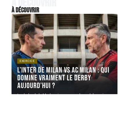
À découvrir
À découvrir
EXERCICE
L’inter de milan vs ac milan : qui
domine vraiment le derby
aujourd’hui ?
Le derby de la Madonnina oppose deux clubs qui
partagent le même
…
6 août 2026