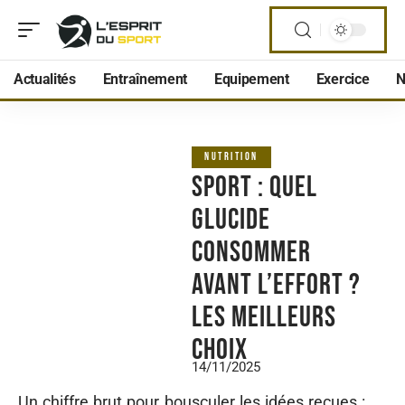
Actualités
Entraînement
Equipement
Exercice
N
NUTRITION
Sport : quel
glucide
consommer
avant l’effort ?
Les meilleurs
choix
14/11/2025
Un chiffre brut pour bousculer les idées reçues :