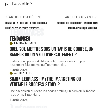
par l’assiette ?
ARTICLE PRÉCÉDENT
ARTICLE SUIVANT
Comment entretenir et prolonger la
Sport et technologie : les bienfaits
durée de vie de votre dirt bike
pour la pratique sportive
Tendances
Tendances
ENTRAÎNEMENT
Quel sol mettre sous un tapis de course, un
rameur ou un vélo d’appartement ?
Installer un appareil de fitness chez soi ne consiste pas
seulement à lui trouver suffisamment de
…
3 août 2026
ACTUALITÉS
Simon Lebriacs : mythe, marketing ou
véritable success story ?
Une ascension qui défie les codes établis, un nom qui s'impose
là où on ne l'attendait
…
1 août 2026