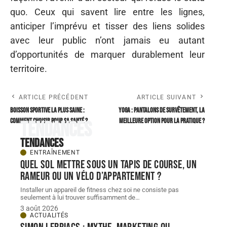
quo. Ceux qui savent lire entre les lignes,
anticiper l’imprévu et tisser des liens solides
avec leur public n’ont jamais eu autant
d’opportunités de marquer durablement leur
territoire.
ARTICLE PRÉCÉDENT
ARTICLE SUIVANT
Boisson sportive la plus saine :
Yoga : pantalons de survêtement, la
comment choisir pour sa santé ?
meilleure option pour la pratique ?
Tendances
Tendances
ENTRAÎNEMENT
Quel sol mettre sous un tapis de course, un
rameur ou un vélo d’appartement ?
Installer un appareil de fitness chez soi ne consiste pas
seulement à lui trouver suffisamment de
…
3 août 2026
ACTUALITÉS