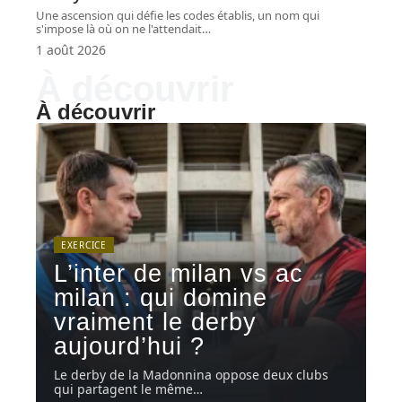
Une ascension qui défie les codes établis, un nom qui
s'impose là où on ne l'attendait
…
1 août 2026
À découvrir
À découvrir
EXERCICE
L’inter de milan vs ac
milan : qui domine
vraiment le derby
aujourd’hui ?
Le derby de la Madonnina oppose deux clubs
qui partagent le même
…