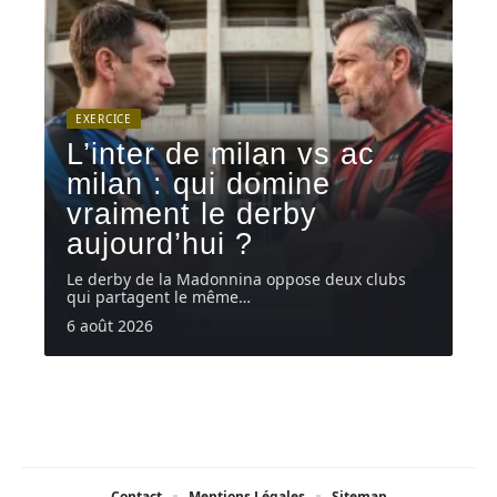
EXERCICE
L’inter de milan vs ac
milan : qui domine
vraiment le derby
aujourd’hui ?
Le derby de la Madonnina oppose deux clubs
qui partagent le même
…
6 août 2026
Contact
Mentions Légales
Sitemap