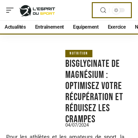
Actualités
Entraînement
Equipement
Exercice
N
NUTRITION
Bisglycinate de
magnésium :
optimisez votre
récupération et
réduisez les
crampes
04/07/2024
Pour les athlètes et les amateurs de sport, la