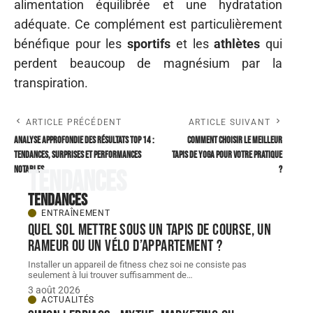
alimentation équilibrée et une hydratation
adéquate. Ce complément est particulièrement
bénéfique pour les
sportifs
et les
athlètes
qui
perdent beaucoup de magnésium par la
transpiration.
ARTICLE PRÉCÉDENT
ARTICLE SUIVANT
Analyse approfondie des résultats Top 14 :
Comment choisir le meilleur
tendances, surprises et performances
tapis de yoga pour votre pratique
notables
?
Tendances
Tendances
ENTRAÎNEMENT
Quel sol mettre sous un tapis de course, un
rameur ou un vélo d’appartement ?
Installer un appareil de fitness chez soi ne consiste pas
seulement à lui trouver suffisamment de
…
3 août 2026
ACTUALITÉS