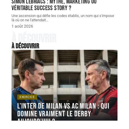
Simon Lebriacs : mythe, marketing ou
véritable success story ?
Une ascension qui défie les codes établis, un nom qui s'impose
là où on ne l'attendait
…
1 août 2026
À découvrir
À découvrir
EXERCICE
L’inter de milan vs ac milan : qui
domine vraiment le derby
aujourd’hui ?